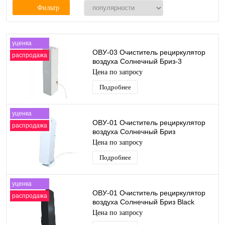
Фильтр
уценка
ОВУ-03 Очиститель рециркулятор
распродажа
воздуха Солнечный Бриз-3
Ультрафиолетовый
Цена по запросу
противовирусный Бактерицидн
Подробнее
уценка
ОВУ-01 Очиститель рециркулятор
распродажа
воздуха Солнечный Бриз
Ультрафиолетовый
Цена по запросу
противовирусный Бактерицидный
Подробнее
уценка
ОВУ-01 Очиститель рециркулятор
распродажа
воздуха Солнечный Бриз Black
Edition Ультрафиолетовый
Цена по запросу
Бактерицидный