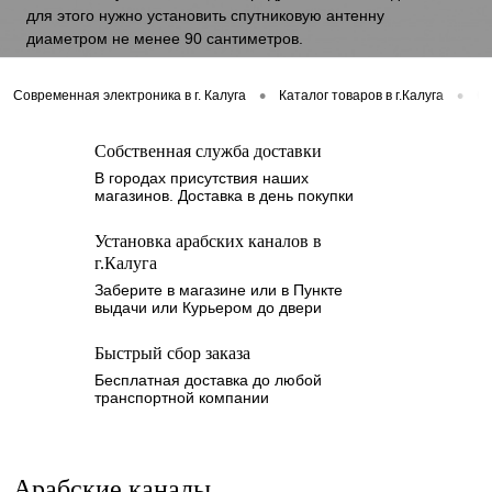
для этого нужно установить спутниковую антенну
диаметром не менее 90 сантиметров.
•
•
Современная электроника в г. Калуга
Каталог товаров в г.Калуга
Сп
Собственная служба доставки
В городах присутствия наших
магазинов. Доставка в день покупки
Установка арабских каналов в
г.Калуга
Заберите в магазине или в Пункте
выдачи или Курьером до двери
Быстрый сбор заказа
Бесплатная доставка до любой
транспортной компании
Арабские каналы