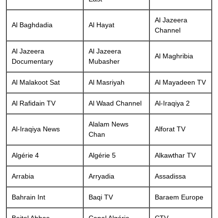
Al Jazeera
Al Baghdadia
Al Hayat
Channel
Al Jazeera
Al Jazeera
Al Maghribia
Documentary
Mubasher
Al Malakoot Sat
Al Masriyah
Al Mayadeen TV
Al Rafidain TV
Al Waad Channel
Al-Iraqiya 2
Alalam News
Al-Iraqiya News
Alforat TV
Chan
Algérie 4
Algérie 5
Alkawthar TV
Arrabia
Arryadia
Assadissa
Bahrain Int
Baqi TV
Baraem Europe
Beitol Abbas
Canal Algérie
CTV