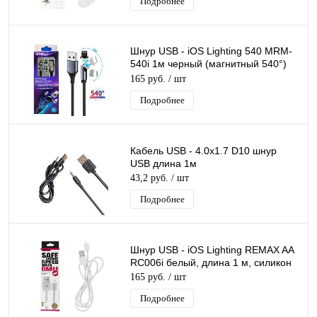
Подробнее
Шнур USB - iOS Lighting 540 MRM-
540i 1м черный (магнитный 540°)
сменный разъем на магните,
165 руб.
/ шт
кабель
Подробнее
Кабель USB - 4.0x1.7 D10 шнур
USB длина 1м
43,2 руб.
/ шт
Подробнее
Шнур USB - iOS Lighting REMAX AA
RC006i белый, длина 1 м, силикон
165 руб.
/ шт
Подробнее