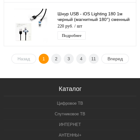
Шнур USB - iOS Lighting 180 1м
черный (магнитный 180°) сменный
разъем на магните, кабель
220 руб.
/ шт
Подробнее
Назад
1
2
3
4
11
Вперед
Каталог
Цифровое ТВ
Спутниковое ТВ
ИНТЕРНЕТ
АНТЕННЫ+