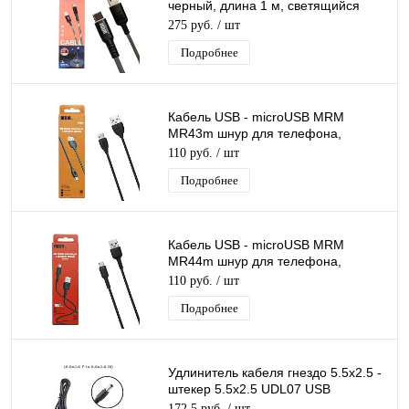
черный, длина 1 м, светящийся
кабель LED
275 руб.
/ шт
Подробнее
Кабель USB - microUSB MRM
MR43m шнур для телефона,
черный, длина 1м
110 руб.
/ шт
Подробнее
Кабель USB - microUSB MRM
MR44m шнур для телефона,
черный, длина 1м
110 руб.
/ шт
Подробнее
Удлинитель кабеля гнездо 5.5x2.5 -
штекер 5.5x2.5 UDL07 USB
(5.5x2.5-F to 5.5x2.5-M) длина 3м
172,5 руб.
/ шт