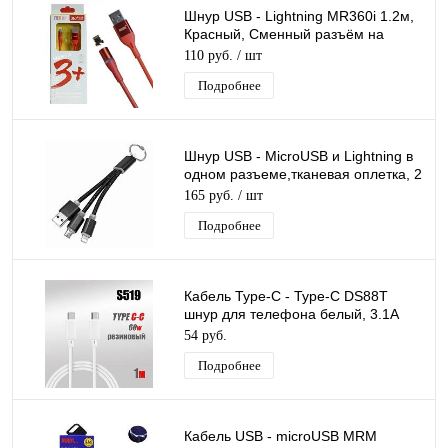
Шнур USB - Lightning MR360i 1.2м,
Красный, Сменный разъём на
магните 360 градусов Силиконовый
110 руб.
/ шт
Подробнее
Шнур USB - MicroUSB и Lightning в
одном разъеме,тканевая оплетка, 2
в 1 Кабель для зарядки
165 руб.
/ шт
Подробнее
Кабель Type-C - Type-C DS88T
шнур для телефона белый, 3.1A
60W, длина 1м
54 руб.
Подробнее
Кабель USB - microUSB MRM