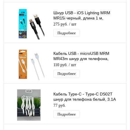
Шнур USB - iOS Lighting MRM
MR15i черный, длина 1 м,
светящийся кабель LED
275 руб.
/ шт
Подробнее
Кабель USB - microUSB MRM
MR43m шнур для телефона,
белый, длина 1м
110 руб.
/ шт
Подробнее
Кабель Type-C - Type-C DS02T
шнур для телефона белый, 3.1A
60W, длина 1м
77 руб.
Подробнее