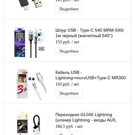
Подробнее
Шнур USB - Type-C 540 MRM-540t
1м черный (магнитный 540°)
сменный разъем на магните,
153 руб.
/ шт
кабель
Подробнее
Кабель USB -
Lightning+microUSB+Type-C MR360
магнитный разъем съемный, шнур
110 руб.
/ шт
для телефона, длина 1.2м
Подробнее
Переходник GL046 Lightning
(штекер Lightning - входы AUX,
Lightning)
166,5 руб.
/ шт