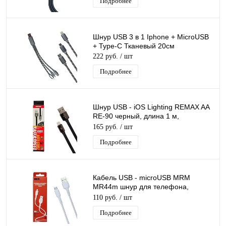
Подробнее
Шнур USB 3 в 1 Iphone + MicroUSB
+ Type-C Тканевый 20см
222 руб.
/ шт
Подробнее
Шнур USB - iOS Lighting REMAX AA
RE-90 черный, длина 1 м,
материал термоэластопласт (ТЭП)
165 руб.
/ шт
Подробнее
Кабель USB - microUSB MRM
MR44m шнур для телефона,
белый, длина 1м
110 руб.
/ шт
Подробнее