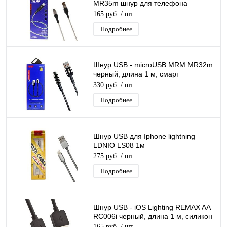
MR35m шнур для телефона
светящийся RGB LED, длина 1м
165 руб.
/ шт
Подробнее
Шнур USB - microUSB MRM MR32m
черный, длина 1 м, смарт
отключение
330 руб.
/ шт
Подробнее
Шнур USB для Iphone lightning
LDNIO LS08 1м
275 руб.
/ шт
Подробнее
Шнур USB - iOS Lighting REMAX AA
RC006i черный, длина 1 м, силикон
165 руб.
/ шт