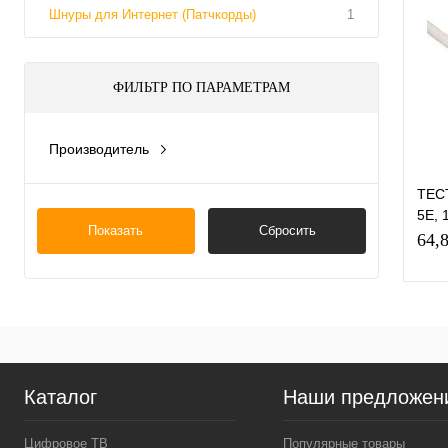
Шнуры для Интернет (Патчкорды)
1
ФИЛЬТР ПО ПАРАМЕТРАМ
Производитель
Китай
ТЕСТ
5E, 
Показать
Сбросить
шну
64,
К
клик
Каталог
Наши предложен
В
Цифровое ТВ
Популярные товары