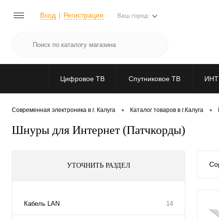
Вход
Регистрация
Ваш город:
Цифровое ТВ
Спутниковое ТВ
ИНТ
•
•
Современная электроника в г. Калуга
Каталог товаров в г.Калуга
Шнуры для Интернет (Патчкорды)
Со
УТОЧНИТЬ РАЗДЕЛ
Кабель LAN
14