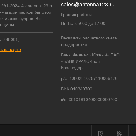
sales@antenna123.ru
 1991-2024 © antenna123.ru
т-магазин мелкой бытовой
График работы
ки и аксессуаров. Все
Пн-Вс: с 9:00 до 17:00
щищены.
Реквизиты расчетного счета
: 248001,
предприятия:
ь на карте
Банк: Филиал «Южный» ПАО
«БАНК УРАЛСИБ» г.
Краснодар
р/с: 40802810757110006476.
БИК 040349700.
к/с: 30101810400000000700.