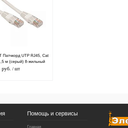
 Патчкорд UTP RJ45, Cat
1,5 м (серый) 8-жильный
р
8 руб.
/ шт
Подписаться
упить в 1
К
сравнению
ия
Помощь и сервисы
 избранное
Под заказ
Главная