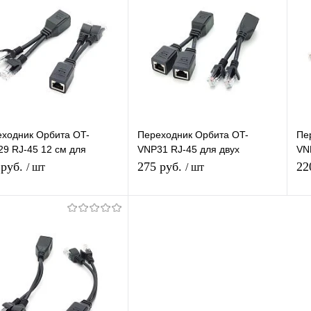
ходник Орбита OT-
Переходник Орбита OT-
Пе
9 RJ-45 12 см для
VNP31 RJ-45 для двух
VN
единения/разделения
параллельных 10/100 Мб/с
па
 руб.
275 руб.
22
/ шт
/ шт
алов IP видеокамер по 1
подключений
по
елю
Подписаться
Подписаться
упить в 1
К
Купить в 1
К
сравнению
клик
сравнению
кл
 избранное
Под заказ
В избранное
Под заказ