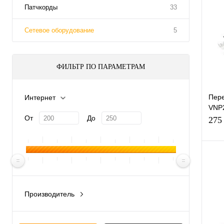
Патчкорды
33
Сетевое оборудование
5
ФИЛЬТР ПО ПАРАМЕТРАМ
Пере
Интернет
VNP2
От
До
объ
275
сигн
каб
К
клик
Производитель
Китай
В