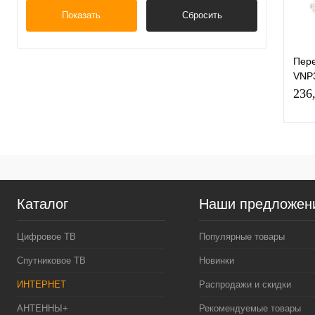
Показать
Сбросить
Пере
VNP3
объ
236
сигн
каб
К
клик
Каталог
Наши предложен
В
Цифровое ТВ
Популярные товары
Спутниковое ТВ
Новинки
ИНТЕРНЕТ
Распродажи и скидки
АНТЕННЫ+
Рекомендуемые товары