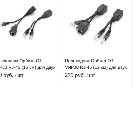
реходник Орбита OT-
Переходник Орбита OT-
P33 RJ-45 (15 см) для двух
VNP30 RJ-45 (12 см) для двух
раллельных 10/100 Мб/с
параллельных 10/100 Мб/с
0 руб.
275 руб.
/ шт
/ шт
дключений
подключений
Подписаться
Подписаться
Купить в 1
К
Купить в 1
К
ик
сравнению
клик
сравнению
В избранное
Под заказ
В избранное
Под заказ