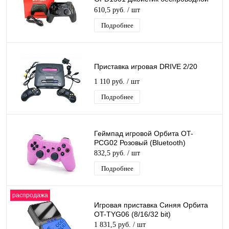
для приставок, вибрация, гироскоп,
610,5 руб.
/ шт
шнур
Подробнее
Приставка игровая DRIVE 2/20
1 110 руб.
/ шт
Подробнее
Геймпад игровой Орбита OT-
PCG02 Розовый (Bluetooth)
832,5 руб.
/ шт
Подробнее
распродажа
Игровая приставка Синяя Орбита
OT-TYG06 (8/16/32 bit)
1 831,5 руб.
/ шт