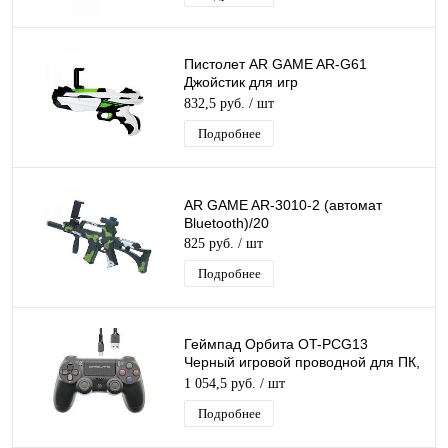
Пистолет AR GAME AR-G61
Джойстик для игр
(синхронизируется со смартфоном
832,5 руб.
/ шт
через Bluetooth) пластик
Подробнее
AR GAME AR-3010-2 (автомат
Bluetooth)/20
825 руб.
/ шт
Подробнее
Геймпад Орбита OT-PCG13
Черный игровой проводной для ПК,
PS4, шнур USB 1,5м, вибрация
1 054,5 руб.
/ шт
Подробнее