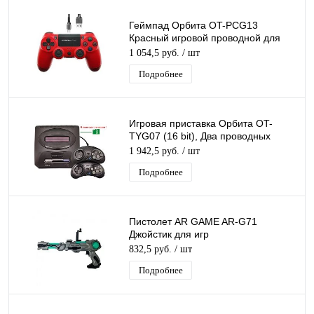
Геймпад Орбита OT-PCG13
Красный игровой проводной для
ПК, PS4, шнур USB 1,5м, вибрация
1 054,5 руб.
/ шт
Подробнее
Игровая приставка Орбита OT-
TYG07 (16 bit), Два проводных
джойстика
1 942,5 руб.
/ шт
Подробнее
Пистолет AR GAME AR-G71
Джойстик для игр
(синхронизируется со смартфоном
832,5 руб.
/ шт
через Bluetooth) пластик
Подробнее