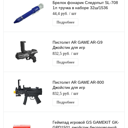
Брелок фонарик Следопыт SL-708
1л +ручка в наборе 32ш/1536
44,4 руб.
/ шт
Подробнее
Пистолет AR GAME AR-G9
Джойстик для игр
(синхронизируется со смартфоном
832,5 руб.
/ шт
через Bluetooth) пластик
Подробнее
Пистолет AR GAME AR-800
Джойстик для игр
(синхронизируется со смартфоном
832,5 руб.
/ шт
через Bluetooth) пластик
Подробнее
Геймпад игровой GS GAMEKIT GK-
GPD1501 джойстик беспроводной