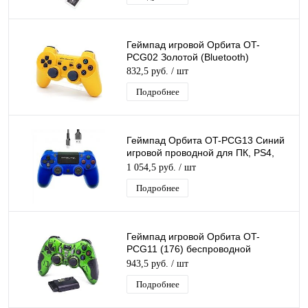
Геймпад игровой Орбита OT-
PCG02 Золотой (Bluetooth)
832,5 руб.
/ шт
Подробнее
Геймпад Орбита OT-PCG13 Синий
игровой проводной для ПК, PS4,
шнур USB 1,5м, вибрация
1 054,5 руб.
/ шт
Подробнее
Геймпад игровой Орбита OT-
PCG11 (176) беспроводной
джойстик совместим с ps1/ps2/ps3 /
943,5 руб.
/ шт
win7/win8
Подробнее