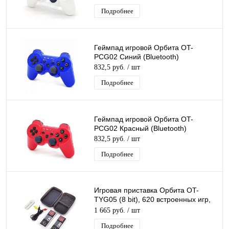
Подробнее
Геймпад игровой Орбита OT-
PCG02 Синий (Bluetooth)
832,5 руб.
/ шт
Подробнее
Геймпад игровой Орбита OT-
PCG02 Красный (Bluetooth)
832,5 руб.
/ шт
Подробнее
Игровая приставка Орбита OT-
TYG05 (8 bit), 620 встроенных игр,
Два беспроводных джойстика
1 665 руб.
/ шт
Подробнее